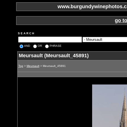
www.burgundywinephotos.co
go t
S E A R C H
AND
OR
PHRASE
Meursault (Meursault_45891)
Top
>
Meursault
> Meursault_45891