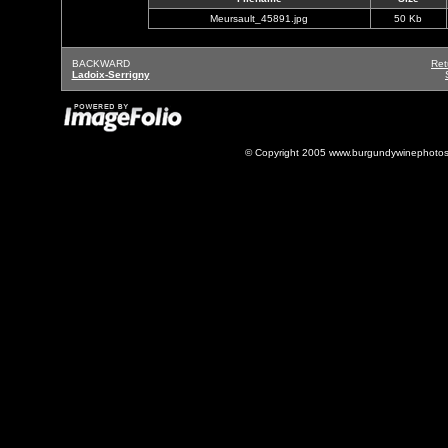
Meursault_45891.jpg
50 Kb
BACKWARD
Ret
Ladoix-Serrigny
© Copyright 2005 www.burgundywinephotos.c