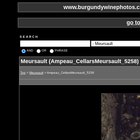
www.burgundywinephotos.co
go t
S E A R C H
AND
OR
PHRASE
Meursault (Ampeau_CellarsMeursault_5258)
Top
>
Meursault
> Ampeau_CellarsMeursault_5258