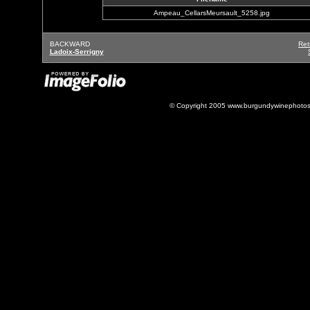
Ampeau_CellarsMeursault_5258.jpg
BACKWARD
Ret
Ladoix-Serrigny
© Copyright 2005 www.burgundywinephotos.c